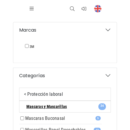
Marcas
3M
Categorías
< Protección laboral
34
Mascaras y Mascarillas
Mascaras Buconasal
5
Mascarillas Papel Desechables
12