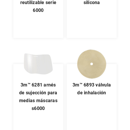
reutilizable serie
silicona
6000
3m™ 6281 arnés
3m™ 6893 válvula
de sujección para
de inhalación
medias máscaras
s6000