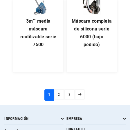
3m™ media
máscara completa
máscara
de silicona serie
reutilizable serie
6000 (bajo
7500
pedido)
(current)
1
2
3
INFORMACIÓN
EMPRESA
CONTACTO