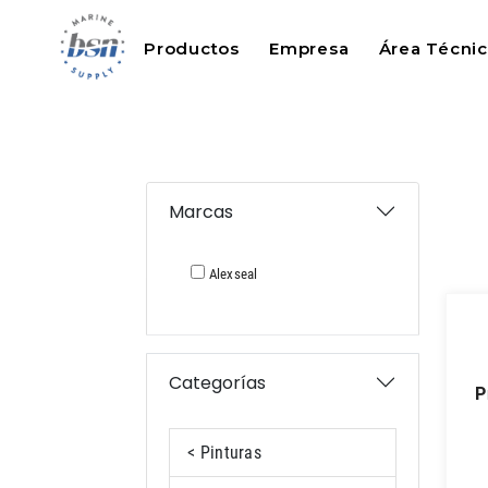
Productos
Empresa
Área Técni
Marcas
Alexseal
Categorías
premium topcoat
< Pinturas