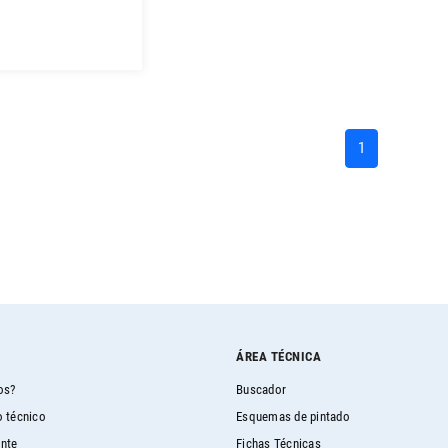
(current)
1
ÁREA TÉCNICA
os?
Buscador
 técnico
Esquemas de pintado
ente
Fichas Técnicas