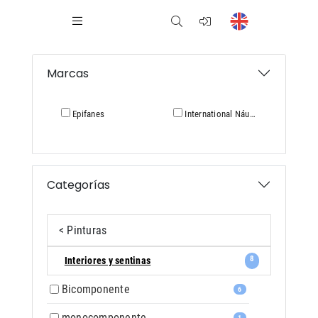
Marcas
Epifanes
International Náutica
Categorías
< Pinturas
8
Interiores y sentinas
Bicomponente
6
monocomponente
1