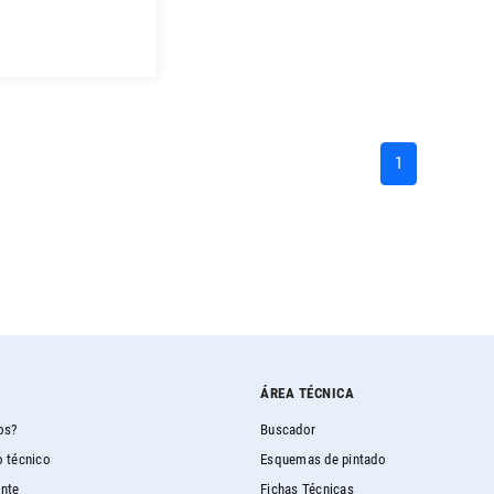
(current)
1
ÁREA TÉCNICA
os?
Buscador
 técnico
Esquemas de pintado
ente
Fichas Técnicas