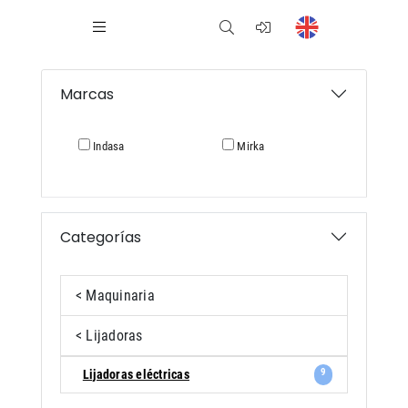
Marcas
Indasa
Mirka
Categorías
< Maquinaria
< Lijadoras
9
Lijadoras eléctricas