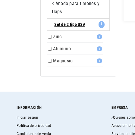
< Anodo para timones y
flaps
1
Set de 2 tipo USA
Zinc
1
Aluminio
1
Magnesio
1
INFORMACIÓN
EMPRESA
Iniciar sesión
¿Quiénes som
Política de privacidad
Asesoramiento
Condiciones de venta
Servicio al cli