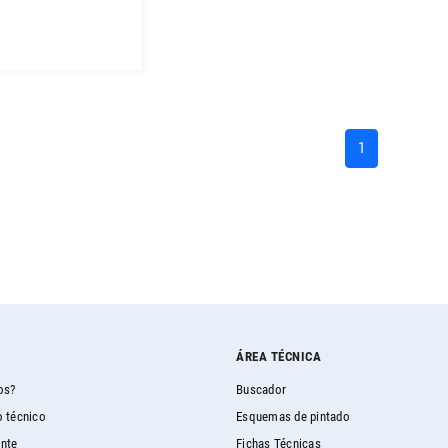
(current)
1
ÁREA TÉCNICA
os?
Buscador
 técnico
Esquemas de pintado
ente
Fichas Técnicas