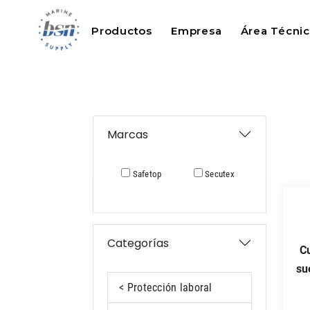
Productos
Empresa
Área Técni
Marcas
Safetop
Secutex
Categorías
cubrezapatos 791
su
< Protección laboral