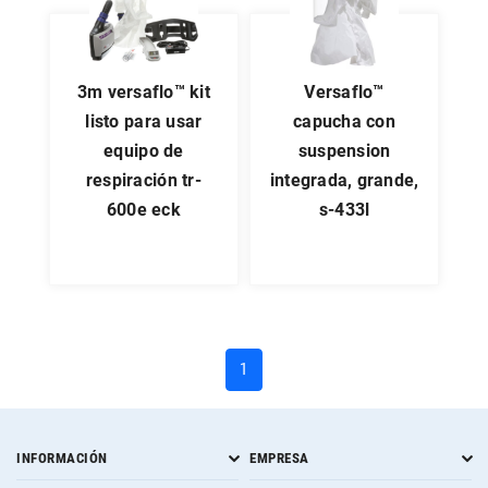
3m versaflo™ kit
versaflo™
listo para usar
capucha con
equipo de
suspension
respiración tr-
integrada, grande,
600e eck
s-433l
(current)
1
INFORMACIÓN
EMPRESA