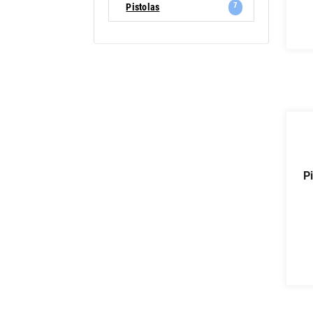
7
Pistolas
pistola neumatica