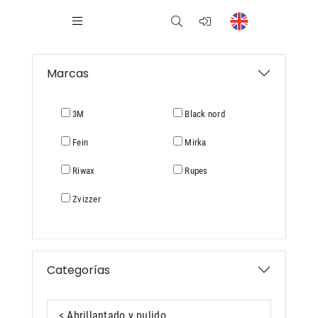
Marcas
3M
Black nord
Fein
Mirka
Riwax
Rupes
Zvizzer
Categorías
< Abrillantado y pulido