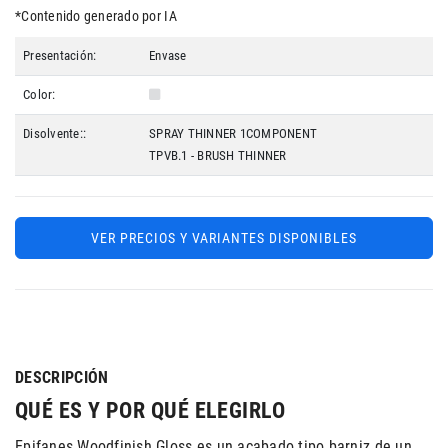
*Contenido generado por IA
Presentación:
Envase
Color:
Disolvente::
SPRAY THINNER 1COMPONENT
TPVB.1 - BRUSH THINNER
VER PRECIOS Y VARIANTES DISPONIBLES
DESCRIPCIÓN
QUÉ ES Y POR QUÉ ELEGIRLO
Epifanes Woodfinish Gloss es un acabado tipo barniz de un