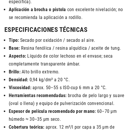
específica).
Aplicación a brocha o pistola
con excelente nivelación; no
se recomienda la aplicación a rodillo.
ESPECIFICACIONES TÉCNICAS
Tipo:
Secado por oxidación / secado al aire.
Base:
Resina fenólica / resina alquídica / aceite de tung.
Aspecto:
Líquido de color lechoso en el envase; seca
completamente transparente ámbar.
Brillo:
Alto brillo extremo.
Densidad:
0,94 kg/dm³ a 20 °C.
Viscosidad:
aprox. 50–55 s ISO-cup 6 mm a 20 °C.
Herramientas recomendadas:
brocha de pelo largo y suave
(oval o llena) y equipo de pulverización convencional.
Espesor de película recomendado por mano:
60–70 µm
húmedo ≈ 30–35 µm seco.
Cobertura teórica:
aprox. 12 m²/l por capa a 35 µm de