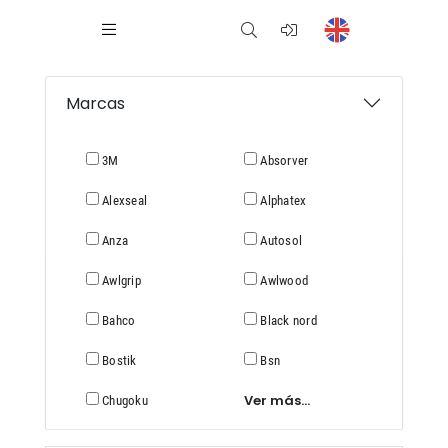
Marcas
3M
Absorver
Alexseal
Alphatex
Anza
Autosol
Awlgrip
Awlwood
Bahco
Black nord
Bostik
Bsn
Ver más...
Chugoku